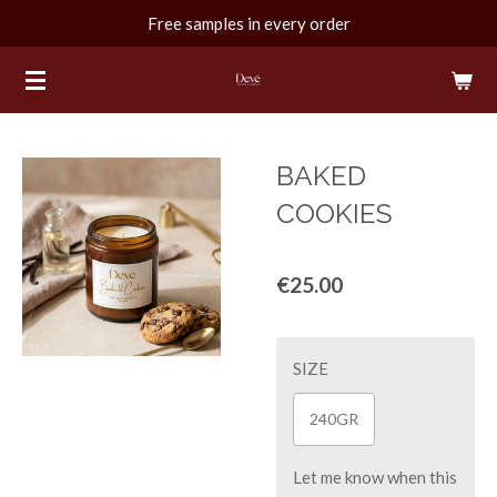
Free samples in every order
Skip
to
main
content
BAKED
COOKIES
€25.00
SIZE
240GR
Let me know when this