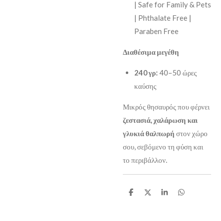
| Safe for Family & Pets
| Phthalate Free |
Paraben Free
Διαθέσιμα μεγέθη
240 γρ:
40–50 ώρες
καύσης
Μικρός θησαυρός που φέρνει
ζεστασιά, χαλάρωση και
γλυκιά θαλπωρή
στον χώρο
σου, σεβόμενο τη φύση και
το περιβάλλον.
S
S
S
S
h
h
h
h
a
a
a
a
r
r
r
r