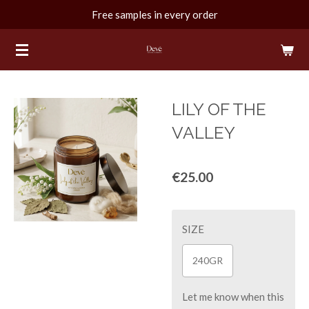
Free samples in every order
Skip
to
main
content
LILY OF THE
VALLEY
€25.00
SIZE
240GR
Let me know when this