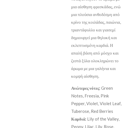
μια αίσθηση φρεσκάδας, ενώ
μια πλούσια ανθοδέσμη από
κρίνο της κοιλάδας, παιώνια,
τριαντάφυλλο και γιασεμί
δημιουργεί μια θηλυκή και
εκλεπτυσμένη καρδιά. Η
απαλή βάση από μόσχο και
ζεστά ξύλα ολοκληρώνει το
άρωμα με μια γαλήνια και
κομψή αίσθηση.
Ανώτερες νότες:
Green
Notes, Freesia, Pink
Pepper, Violet, Violet Leaf,
Tuberose, Red Berries
Καρδιά:
Lily of the Valley,
Peony, Lilac, Lily, Rose,