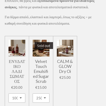
Επιπλέον, θα βρεις και
εξειδικευμένα προϊόντα για ιδιαίτερες
ανάγκες
, πάντα με φυσικά και αποτελεσματικά συστατικά.
Για δέρμα απαλό, ελαστικό και λαμπερό, όπως το αξίζεις – με
καθαρή συνείδηση και φυσικά αποτελέσματα.
Sold out
ΕΝΥΔΑΤ
Velvet
CALM &
ΙΚΟ
Touch
GLOW
ΛΑΔΙ
Emulsifi
Dry Oi
ΣΩΜΑΤ
ed Sugar
€25.00
ΟΣ
Scrub
€20.00
€15.00