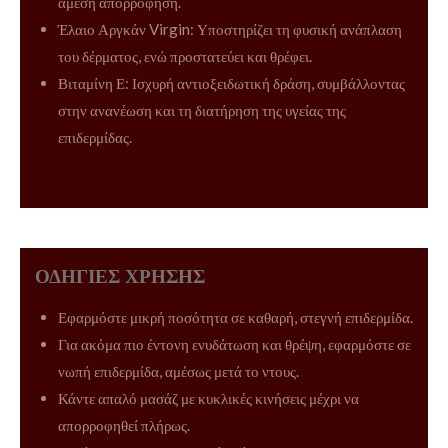
άμεση απορρόφηση.
Έλαιο Αργκάν Virgin: Υποστηρίζει τη φυσική ανάπλαση
του δέρματος, ενώ προστατεύει και θρέφει.
Βιταμίνη Ε: Ισχυρή αντιοξειδωτική δράση, συμβάλλοντας
στην ανανέωση και τη διατήρηση της υγείας της
επιδερμίδας.
ΟΔΗΓΙΕΣ ΧΡΗΣΗΣ
Εφαρμόστε μικρή ποσότητα σε καθαρή, στεγνή επιδερμίδα.
Για ακόμα πιο έντονη ενυδάτωση και θρέψη, εφαρμόστε σε
νωπή επιδερμίδα, αμέσως μετά το ντους.
Κάντε απαλό μασάζ με κυκλικές κινήσεις μέχρι να
απορροφηθεί πλήρως.