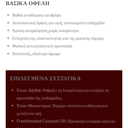
ΒΑΣΙΚΑ ΟΦΕΛΗ
Βαθιά ενυδάτωση και θρέψη
Αναπλαστική δράση για υγιή, ανανεωμένη επιδερμίδα
Άμεση απορρόφηση χωρίς λιπαρότητα
Ενίσχυση της ελαστικότητας και της φυσικής λάμψης
Φυσική αντιοξειδωτική προστασία
Πολυτελές, ιδιαίτερο άρωμα
ΕΠΙΛΕΓΜΕΝΑ ΣΥΣΤΑΤΙΚΑ
Έλαιο Jojoba: Ρυθμίζει τη λιπαρότητα και ενισχύει τη
φρεσκάδα της επιδερμίδας.
Έλαιο Μακαντάμια: Παρέχει πλούσια ενυδάτωση και
μεταξένια υφή.
Fractionated Coconut Oil: Προσφέρει ελαφριά υφή και