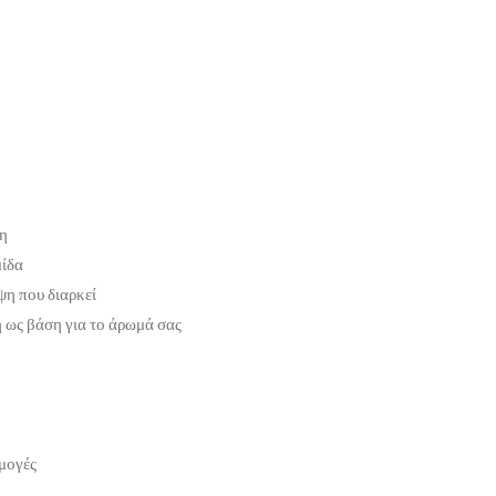
ση
μίδα
η που διαρκεί
 ως βάση για το άρωμά σας
ρμογές