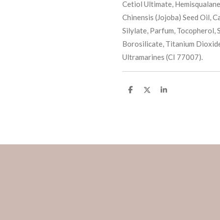
Cetiol Ultimate, Hemisqualan
Chinensis (Jojoba) Seed Oil, C
Silylate, Parfum, Tocopherol,
Borosilicate, Titanium Dioxid
Ultramarines (CI 77007).
S
S
S
h
h
h
a
a
a
r
r
r
e
e
e