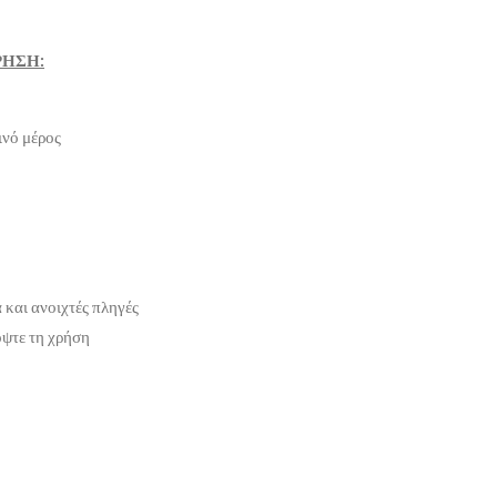
ΡΗΣΗ:
ινό μέρος
 και ανοιχτές πληγές
όψτε τη χρήση