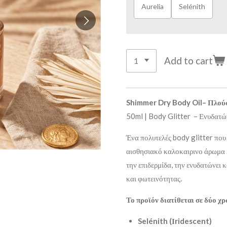
Aurelia
Selénith
Add to cart
Shimmer Dry Body Oil– Πλο
50ml | Body Glitter – Ενυδατών
Ένα πολυτελές body glitter που
αισθησιακό καλοκαιρινο άρωμα .
την επιδερμίδα, την ενυδατώνει 
και φωτεινότητας.
Το προϊόν διατίθεται σε δύο χ
Selénith
(Ι
ridescent)