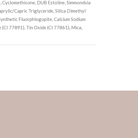
e, Cyclomethicone, DUB Estoline, Simmondsia
aprylic/Capric Triglyceride, Silica Dimethyl
 Synthetic Fluorphlogopite, Calcium Sodium
e (CI 77891), Tin Oxide (CI 77861), Mica,