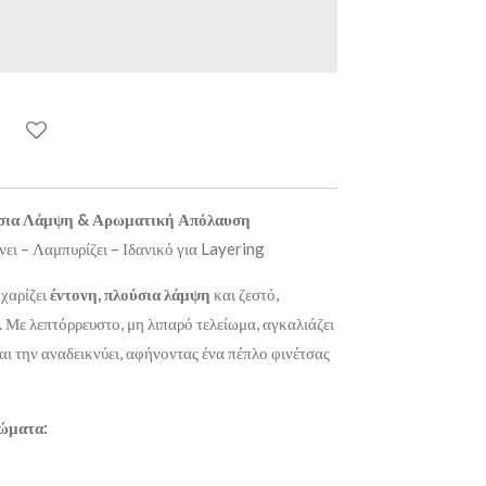
ύσια Λάμψη & Αρωματική Απόλαυση
ει – Λαμπυρίζει – Ιδανικό για Layering
 χαρίζει
έντονη, πλούσια λάμψη
και ζεστό,
 Με λεπτόρρευστο, μη λιπαρό τελείωμα, αγκαλιάζει
και την αναδεικνύει, αφήνοντας ένα πέπλο φινέτσας
ρώματα: