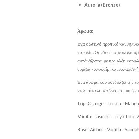
Aurelia (Bronze)
Άρωμα:
Ένα φωτεινό, τροπικό και θηλυκ
παραλία. Οι νότες πορτοκαλιού, 
συνδυάζονται με κρεμώδη καρύδα
θυμίζει καλοκαίρι και θαλασσινή
Ένα άρωμα που συνδυάζει την τρ
ντελικάτα λουλούδια και μια ζεσ
Top:
Orange - Lemon - Mandar
Middle:
Jasmine - Lily of the 
Base:
Amber - Vanilla - Sanda