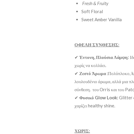
Fresh & Fruity
Soft Floral
Sweet Amber Vanilla
ΟΦΕΛΗ ΣΥΝΘΕΣΗΣ:
✔
Έντονη, Πλούσια Λάμψη:
Ιδ
χωρίς να κολλάει.
✔
Ζεστό Άρωμα :
Πολύπλοκο, lu
λουλουδένιο άρωμα, αλλά μια πλο
σύνθεση. του Orris και του Patc
✔
Φυσικό Glow Look:
Glitter
χαρίζει healthy shine.
ΧΩΡΙΣ: