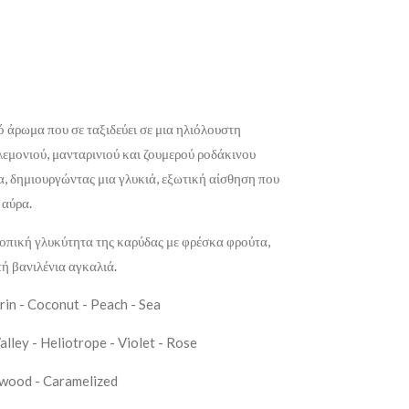
ό άρωμα που σε ταξιδεύει σε μια ηλιόλουστη
λεμονιού, μανταρινιού και ζουμερού ροδάκινου
, δημιουργώντας μια γλυκιά, εξωτική αίσθηση που
 αύρα.
οπική γλυκύτητα της καρύδας με φρέσκα φρούτα,
τή βανιλένια αγκαλιά.
in - Coconut - Peach - Sea
Valley - Heliotrope - Violet - Rose
lwood - Caramelized